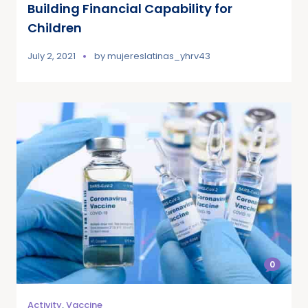
Building Financial Capability for
Children
July 2, 2021
by
mujereslatinas_yhrv43
0
Activity
,
Vaccine