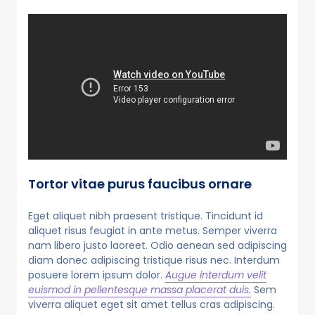
Tortor vitae purus faucibus ornare
Eget aliquet nibh praesent tristique. Tincidunt id
aliquet risus feugiat in ante metus. Semper viverra
nam libero justo laoreet. Odio aenean sed adipiscing
diam donec adipiscing tristique risus nec. Interdum
posuere lorem ipsum dolor.
Augue interdum velit
euismod in pellentesque massa placerat duis.
Sem
viverra aliquet eget sit amet tellus cras adipiscing.