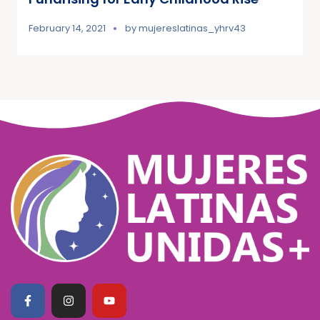
February 14, 2021
by
mujereslatinas_yhrv43