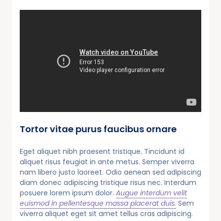
Tortor vitae purus faucibus ornare
Eget aliquet nibh praesent tristique. Tincidunt id
aliquet risus feugiat in ante metus. Semper viverra
nam libero justo laoreet. Odio aenean sed adipiscing
diam donec adipiscing tristique risus nec. Interdum
posuere lorem ipsum dolor.
Augue interdum velit
euismod in pellentesque massa placerat duis.
Sem
viverra aliquet eget sit amet tellus cras adipiscing.