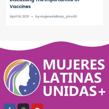
Vaccines
April 14, 2021
by
mujereslatinas_yhrv43