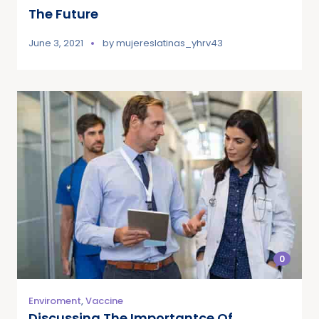
The Future
June 3, 2021
by
mujereslatinas_yhrv43
0
Enviroment
,
Vaccine
Discussing The Importantce Of